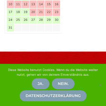
10
11
12
13
14
15
16
17
18
19
20
21
22
23
24
25
26
27
28
29
30
31
Diese Website benutzt Cookies. Wenn du die Website weiter
nutzt, gehen wir von deinem Einverständnis aus.
Ferienwohnung Leipziger Landfeeling
Idyllisch & erholsam.
JA.
NEIN.
Impressum
/
Datenschutz
DATENSCHUTZERKLÄRUNG