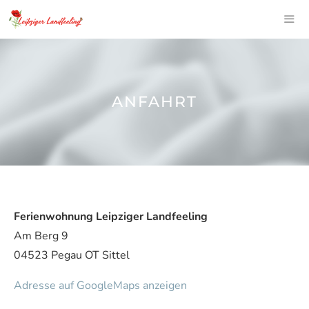
Zum
Inhalt
springen
ME
ANFAHRT
Ferienwohnung Leipziger Landfeeling
Am Berg 9
04523 Pegau OT Sittel
Adresse auf GoogleMaps anzeigen